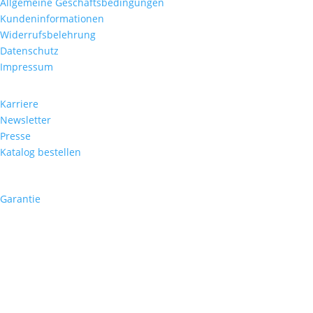
Allgemeine
Geschäftsbedingun
gen
Kundeninformationen
Widerrufsbelehrung
Datenschutz
Impressum
Unternehmen
Karriere
Newsletter
Presse
Katalog
be
stellen
Beliebte Seite
Garantie
Sprechzeiten
nur nach Vereinbahrung
z.Z. keine Reparaturannahme
Termin vereinbaren:
telefonisch: +49 (0)176 23253183
oder per E-Mail: info@cornehl-watches.com