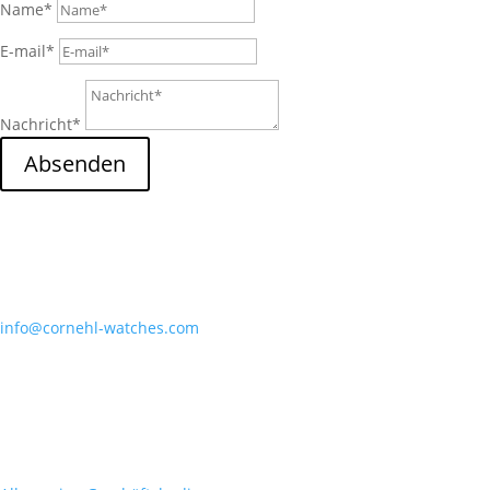
Name*
E-mail*
Nachricht*
Absenden
Cornehl Watches
Mobil: +49 176 23253183
info@cornehl-watches.com
Hornbergst
aß
e
62
70188 Stuttgart
Deutschland
Rechtliches