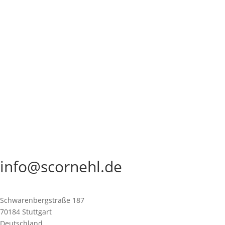
Sprechzeiten
nur nach Vereinbahrung
z.Z. keine Reparaturannahme
Termin vereinbaren:
telefonisch: +49 (0)176 23253183
oder per E-Mail: info@cornehl-watches.com
Cornehl Watches
Tel.: +49 711 52853513
Mobil: +49 176 23253183
info@scornehl.de
Schwarenbergstraße 187
70184 Stuttgart
Deutschland