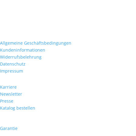
Hornbergst
aß
e
62
70188 Stuttgart
Deutschland
Rechtliches
Allgemeine
Geschäftsbedingun
gen
Kundeninformationen
Widerrufsbelehrung
Datenschutz
Impressum
Unternehmen
Karriere
Newsletter
Presse
Katalog
be
stellen
Beliebte Seite
Garantie