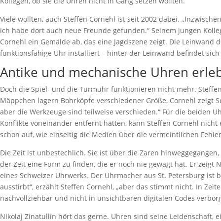
Kollegen, ob sie die Uhren nicht in Gang setzen wollten.
Viele wollten, auch Steffen Cornehl ist seit 2002 dabei. „Inzwisch
ich habe dort auch neue Freunde gefunden.“ Seinem jungen Kollege
Cornehl ein Gemälde ab, das eine Jagdszene zeigt. Die Leinwand 
funktionsfähige Uhr installiert – hinter der Leinwand befindet sich
Antike und mechanische Uhren erle
Doch die Spiel- und die Turmuhr funktionieren nicht mehr. Steffen 
Mäppchen lagern Bohrköpfe verschiedener Größe, Cornehl zeigt Sc
aber die Werkzeuge sind teilweise verschieden.“ Für die beiden U
Konflikte voneinander entfernt hätten, kann Steffen Cornehl nicht 
schon auf, wie einseitig die Medien über die vermeintlichen Fehle
Die Zeit ist unbestechlich. Sie ist über die Zaren hinweggegangen
der Zeit eine Form zu finden, die er noch nie gewagt hat. Er zeigt N
eines Schweizer Uhrwerks. Der Uhrmacher aus St. Petersburg ist 
ausstirbt“, erzählt Steffen Cornehl, „aber das stimmt nicht. In Ze
nachvollziehbar und nicht in unsichtbaren digitalen Codes verbor
Nikolaj Zinatullin hört das gerne. Uhren sind seine Leidenschaft,