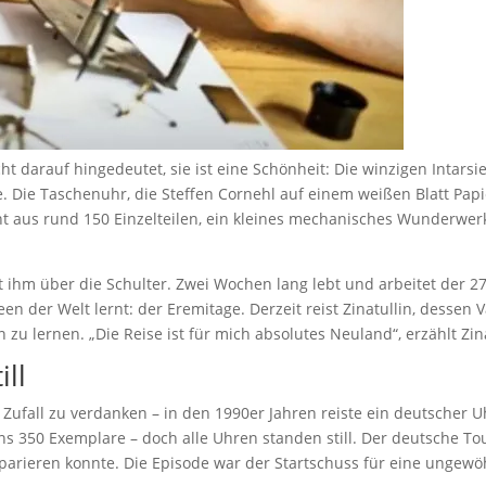
cht darauf hingedeutet, sie ist eine Schönheit: Die winzigen Intars
 Die Taschenuhr, die Steffen Cornehl auf einem weißen Blatt Papier 
 aus rund 150 Einzelteilen, ein kleines mechanisches Wunderwerk. 
t ihm über die Schulter. Zwei Wochen lang lebt und arbeitet der 27-
der Welt lernt: der Eremitage. Derzeit reist Zinatullin, dessen V
lernen. „Die Reise ist für mich absolutes Neuland“, erzählt Zinat
ll
fall zu verdanken – in den 1990er Jahren reiste ein deutscher U
s 350 Exemplare – doch alle Uhren standen still. Der deutsche To
reparieren konnte. Die Episode war der Startschuss für eine unge