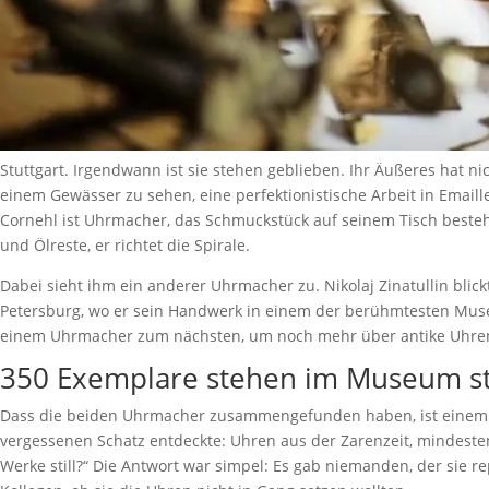
Stuttgart. Irgendwann ist sie stehen geblieben. Ihr Äußeres hat ni
einem Gewässer zu sehen, eine perfektionistische Arbeit in Emaille.
Cornehl ist Uhrmacher, das Schmuckstück auf seinem Tisch besteht
und Ölreste, er richtet die Spirale.
Dabei sieht ihm ein anderer Uhrmacher zu. Nikolaj Zinatullin blick
Petersburg, wo er sein Handwerk in einem der berühmtesten Museen 
einem Uhrmacher zum nächsten, um noch mehr über antike Uhren zu 
350 Exemplare stehen im Museum sti
Dass die beiden Uhrmacher zusammengefunden haben, ist einem Zu
vergessenen Schatz entdeckte: Uhren aus der Zarenzeit, mindesten
Werke still?“ Die Antwort war simpel: Es gab niemanden, der sie 