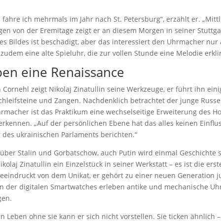
en fahre ich mehrmals im Jahr nach St. Petersburg“, erzählt er. „Mi
n von der Eremitage zeigt er an diesem Morgen in seiner Stuttgar
des Bildes ist beschädigt, aber das interessiert den Uhrmacher n
 zudem eine alte Spieluhr, die zur vollen Stunde eine Melodie erkli
ben eine Renaissance
Cornehl zeigt Nikolaj Zinatullin seine Werkzeuge, er führt ihn ein
hleifsteine und Zangen. Nachdenklich betrachtet der junge Russe 
hrmacher ist das Praktikum eine wechselseitige Erweiterung des H
erkennen. „Auf der persönlichen Ebene hat das alles keinen Einfluss
r des ukrainischen Parlaments berichten.“
, über Stalin und Gorbatschow, auch Putin wird einmal Geschichte 
ikolaj Zinatullin ein Einzelstück in seiner Werkstatt – es ist die er
beeindruckt von dem Unikat, er gehört zu einer neuen Generation 
iten der digitalen Smartwatches erleben antike und mechanische Uhr
gen.
 ein Leben ohne sie kann er sich nicht vorstellen. Sie ticken ähn