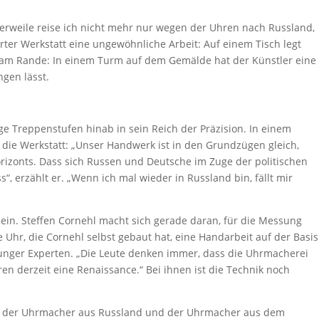
ttlerweile reise ich nicht mehr nur wegen der Uhren nach Russland,
ter Werkstatt eine ungewöhnliche Arbeit: Auf einem Tisch legt
ur am Rande: In einem Turm auf dem Gemälde hat der Künstler eine
ngen lässt.
ige Treppenstufen hinab in sein Reich der Präzision. In einem
die Werkstatt: „Unser Handwerk ist in den Grundzügen gleich,
orizonts. Dass sich Russen und Deutsche im Zuge der politischen
“, erzählt er. „Wenn ich mal wieder in Russland bin, fällt mir
sein. Steffen Cornehl macht sich gerade daran, für die Messung
ste Uhr, die Cornehl selbst gebaut hat, eine Handarbeit auf der Basis
junger Experten. „Die Leute denken immer, dass die Uhrmacherei
en derzeit eine Renaissance.“ Bei ihnen ist die Technik noch
lich – der Uhrmacher aus Russland und der Uhrmacher aus dem